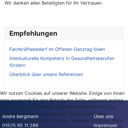
Wir danken allen Beteiligten für Ihr Vertrauen.
Empfehlungen
Fachkräftebedarf im Offenen Ganztag lösen
Interkulturelle Kompetenz in Gesundheitsberufen
fördern
Überblick über unsere Referenzen
Wir nutzen Cookies auf unserer Website. Einige von ihnen
sind essenziell für den Betrieb der Seite, während andere
uns helfen, diese Website und die Nutzererfahrung zu
verbessern (Tracking Cookies). Sie können selbst
André Bergmann
Über uns
entscheiden, ob Sie die Cookies zulassen möchten. Bitte
01525 85 11 288
Impressum
beachten Sie, dass bei einer Ablehnung womöglich nicht